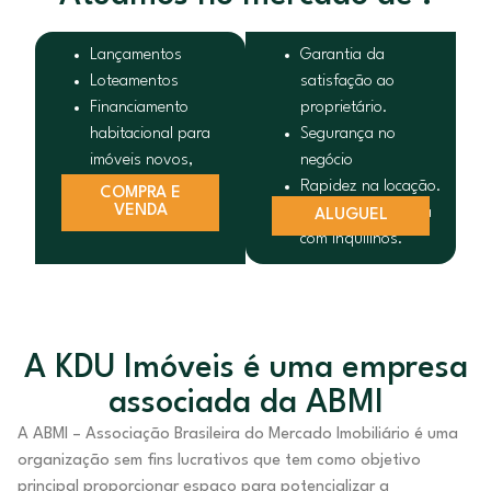
Lançamentos
Garantia da
Loteamentos
satisfação ao
Financiamento
proprietário.
habitacional para
Segurança no
imóveis novos,
negócio
imóveis usados e
Rapidez na locação.
COMPRA E
VENDA
outros.
Sem dor de cabeça
ALUGUEL
com inquilinos.
A KDU Imóveis é uma empresa
associada da ABMI
A ABMI – Associação Brasileira do Mercado Imobiliário é uma
organização sem fins lucrativos que tem como objetivo
principal proporcionar espaço para potencializar a