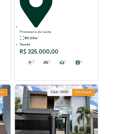
Primavera do Leste
80,00
m²
Venda
R$ 325.000,00
2
2
1
2
les
Cód : 10121
Destaque