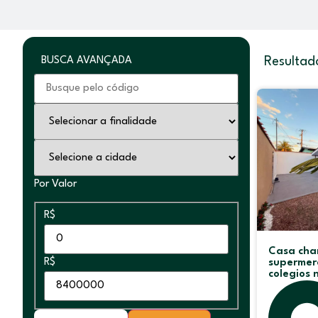
BUSCA AVANÇADA
Resultad
Por Valor
R$
Casa cha
R$
supermer
colegios n