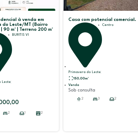
idencial à venda em
Casa com potencial comercial.
 do Leste/MT (Bairro
Centro
) | 90 m² | Terreno 200 m²
BURITIS VI
Primavera do Leste
150,00
m²
 Leste
Venda
Sob consulta
2
3
2
.000,00
2
1
2