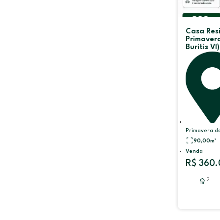
Casa Res
Primavera
Buritis VI
Primavera do
90,00
m²
Venda
R$ 360
2