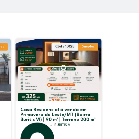
les
Cód : 10125
Simples
Casa Residencial à venda em
Primavera do Leste/MT (Bairro
Buritis VI) | 90 m² | Terreno 200 m²
BURITIS VI