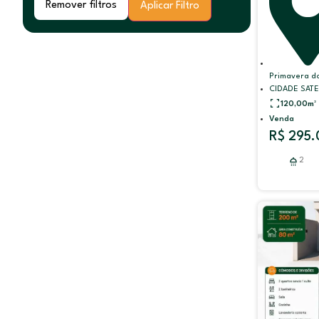
Remover filtros
Aplicar Filtro
Primavera do
CIDADE SATEL
120,00
m²
Venda
R$ 295.
2