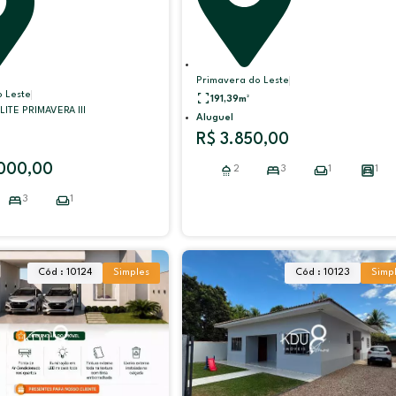
Primavera do Leste
 Leste
191,39
m²
ITE PRIMAVERA III
Aluguel
R$ 3.850,00
000,00
2
3
1
1
3
1
Cód : 10124
Simples
Cód : 10123
Simp