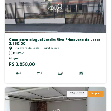
Casa para aluguel Jardim Riva Primavera do Leste
3.850,00
Primavera do Leste
Jardim Riva
191,39
m²
Aluguel
R$ 3.850,00
2
3
1
1
Cód : 10116
Simples