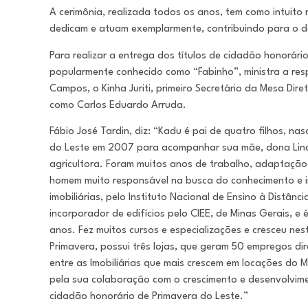
A cerimônia, realizada todos os anos, tem como intuit
dedicam e atuam exemplarmente, contribuindo para o d
Para realizar a entrega dos títulos de cidadão honorári
popularmente conhecido como “Fabinho”, ministra a resp
Campos, o Kinha Juriti, primeiro Secretário da Mesa Di
como Carlos Eduardo Arruda.
Fábio José Tardin, diz: “Kadu é pai de quatro filhos, 
do Leste em 2007 para acompanhar sua mãe, dona Linda
agricultora. Foram muitos anos de trabalho, adaptação
homem muito responsável na busca do conhecimento e i
imobiliárias, pelo Instituto Nacional de Ensino à Distânc
incorporador de edifícios pelo CIEE, de Minas Gerais, e
anos. Fez muitos cursos e especializações e cresceu nest
Primavera, possui três lojas, que geram 50 empregos di
entre as Imobiliárias que mais crescem em locações do
pela sua colaboração com o crescimento e desenvolvimen
cidadão honorário de Primavera do Leste.”