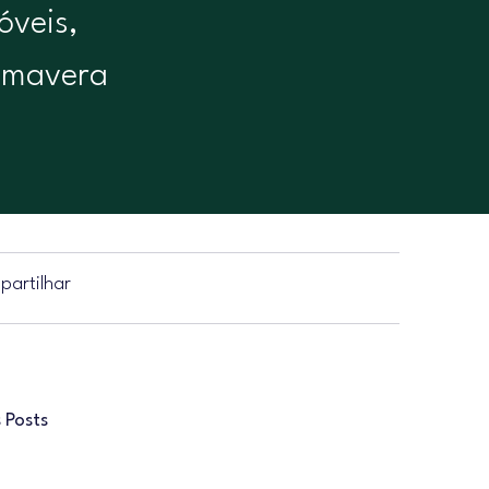
óveis,
rimavera
artilhar
 Posts