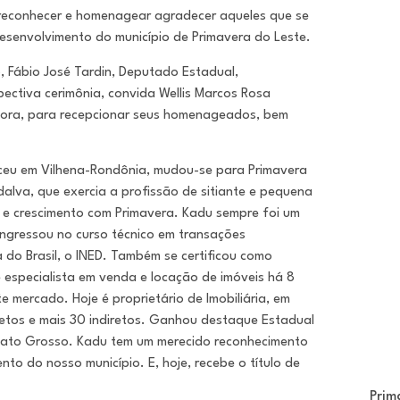
o reconhecer e homenagear agradecer aqueles que se
esenvolvimento do município de Primavera do Leste.
o, Fábio José Tardin, Deputado Estadual,
ectiva cerimônia, convida Wellis Marcos Rosa
retora, para recepcionar seus homenageados, bem
nasceu em Vilhena-Rondônia, mudou-se para Primavera
lva, que exercia a profissão de sitiante e pequena
 e crescimento com Primavera. Kadu sempre foi um
ngressou no curso técnico em transações
ia do Brasil, o INED. Também se certificou como
 é especialista em venda e locação de imóveis há 8
e mercado. Hoje é proprietário de Imobiliária, em
retos e mais 30 indiretos. Ganhou destaque Estadual
 Mato Grosso. Kadu tem um merecido reconhecimento
to do nosso município. E, hoje, recebe o título de
Prim