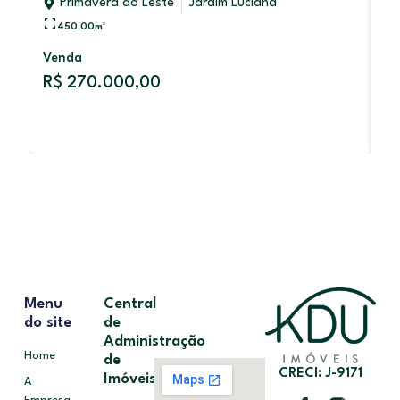
Primavera do Leste
Jardim Luciana
450,00
m²
V
Venda
R
R$ 270.000,00
Menu
Central
do site
de
Administração
Home
de
CRECI: J-9171
Imóveis
A