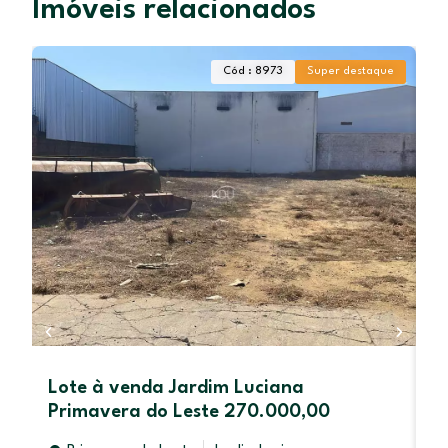
Imóveis relacionados
Cód : 8973
Super destaque
Lote à venda Jardim Luciana
C
Primavera do Leste 270.000,00