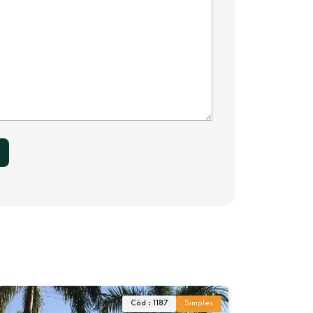
Simples
Cód : 9615
Simples