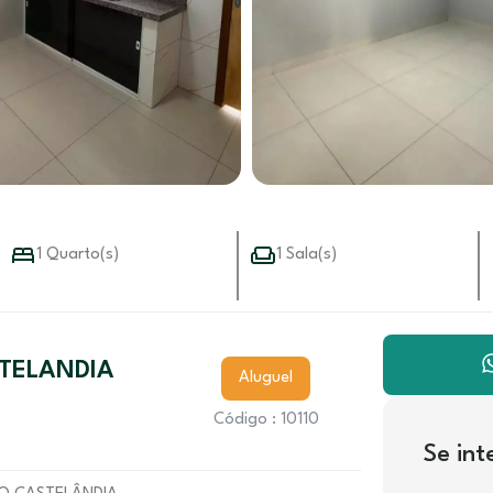
1 Quarto(s)
1 Sala(s)
STELANDIA
Aluguel
Código : 10110
Se in