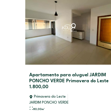
ra aluguel JARDIM
Casa à venda Buritis V
Primavera do Leste
do Leste 580.000,00
Primavera do Leste
e
RESIDENCIAL BURITIS PRIMAVER
DE
120,00
m²