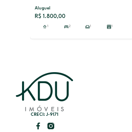
Venda
R$ 550.000,00
1
3
1
1
1
CRECI: J-9171