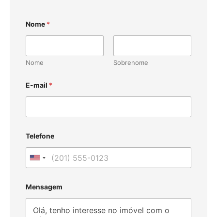
Nome
*
Nome
Sobrenome
E-mail
*
Telefone
U
n
i
Mensagem
t
e