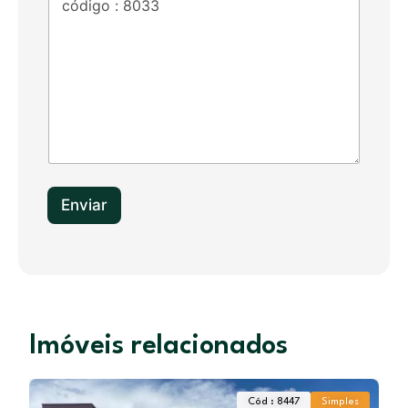
d
S
t
a
t
e
s
+
1
Enviar
Imóveis relacionados
Cód : 8447
Simples