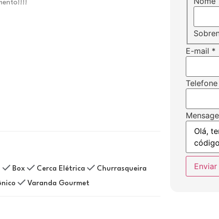
Nome
mento!!!!
Sobre
E-mail
*
Telefone
Mensag
Enviar
o
Box
Cerca Elétrica
Churrasqueira
ônico
Varanda Gourmet