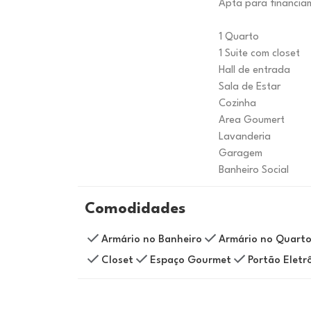
Apta para financia
1 Quarto
1 Suite com closet
Hall de entrada
Sala de Estar
Cozinha
Area Goumert
Lavanderia
Garagem
Banheiro Social
Comodidades
Armário no Banheiro
Armário no Quart
Closet
Espaço Gourmet
Portão Eletr