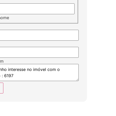
nome
em