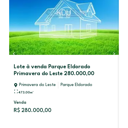
Lote à venda Parque Eldorado
2
Primavera do Leste 280.000,00
O
Primavera do Leste
Parque Eldorado
473,00
m²
Venda
V
R$ 280.000,00
R