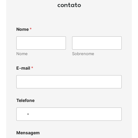
contato
Nome
*
Nome
Sobrenome
E-mail
*
Telefone
N
o
c
Mensagem
o