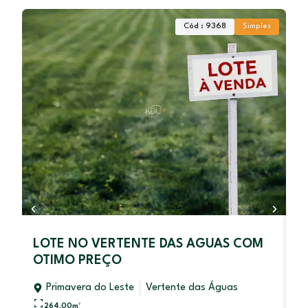
Cód : 9368
Simples
LOTE NO VERTENTE DAS AGUAS COM
C
OTIMO PREÇO
P
Primavera do Leste
Vertente das Águas
264,00
m²