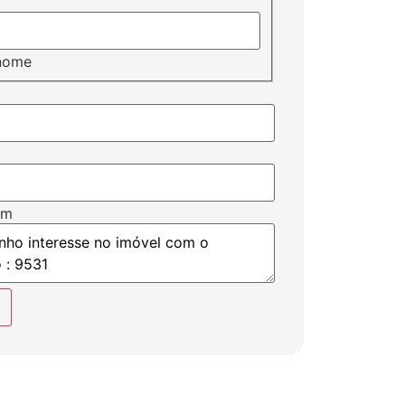
nome
em