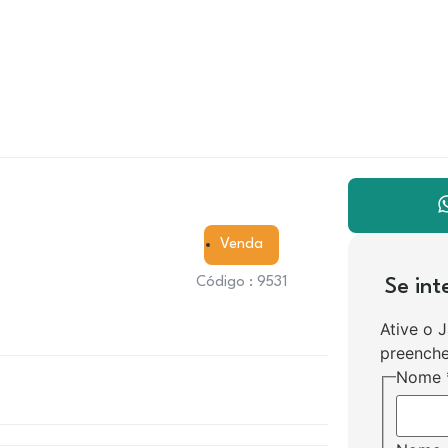
Venda
Código : 9531
Se in
Ative o 
preenche
Nome