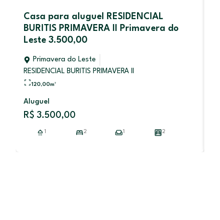
Casa para aluguel RESIDENCIAL
A
BURITIS PRIMAVERA II Primavera do
E
Leste 3.500,00
Primavera do Leste
RE
RESIDENCIAL BURITIS PRIMAVERA II
120,00
m²
Al
Aluguel
R
R$ 3.500,00
1
2
1
2