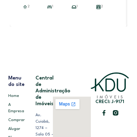
R
2
1
1
2
Menu
Central
do site
de
Administração
Home
de
CRECI: J-9171
Imóveis
A
Empresa
Av.
Comprar
Cuiabá,
1274 –
Alugar
Sala 05 –