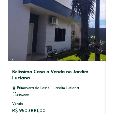
Belíssima Casa a Venda no Jardim
C
Luciana
A
1
Primavera do Leste
Jardim Luciana
240,00
m²
Venda
V
R$ 950.000,00