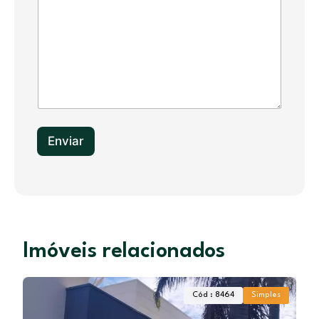
S
t
a
t
e
s
+
1
Enviar
Imóveis relacionados
Cód : 8464
Simples