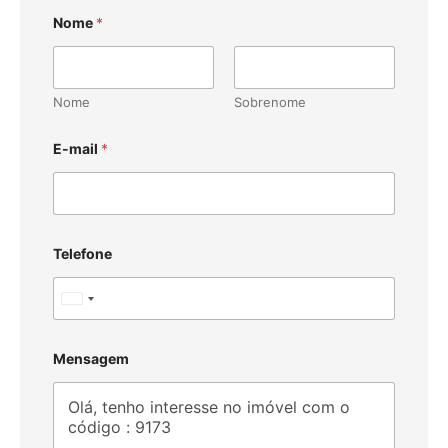
Nome
*
Nome
Sobrenome
E-mail
*
Telefone
U
n
i
Mensagem
t
e
d