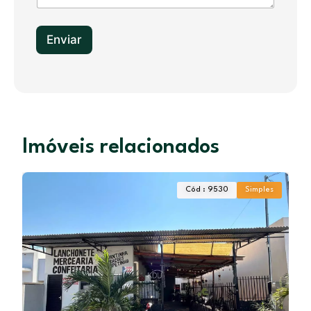
+
1
Enviar
Imóveis relacionados
Cód : 9530
Simples