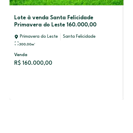
Lote à venda Santa Felicidade
K
Primavera do Leste 160.000,00
C
–
Primavera do Leste
Santa Felicidade
300,00
m²
CI
Venda
R$ 160.000,00
Al
R