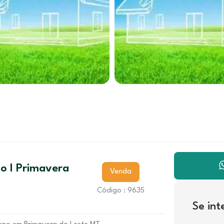
io I Primavera
Venda
Código : 9635
Se in