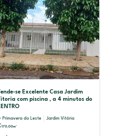
ende-se Excelente Casa Jardim
Prédio 
itoria com piscina , a 4 minutos do
BURITIS
CENTRO
Leste 8
Primavera do Leste
Jardim Vitória
Primaver
RESIDENCIA
170,00
m²
270,00
m²