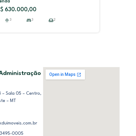
enda
Venda
$ 630.000,00
R$ 850.
3
3
2
 Administração
 – Sala 05 – Centro,
ste – MT
kduimoveis.com.br
 3495-0005