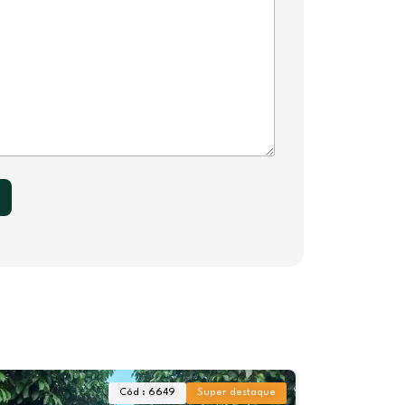
Cód : 6649
Super destaque