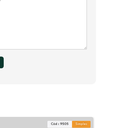
Cód : 9505
Simples