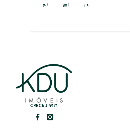
2
3
3
1
CRECI: J-9171