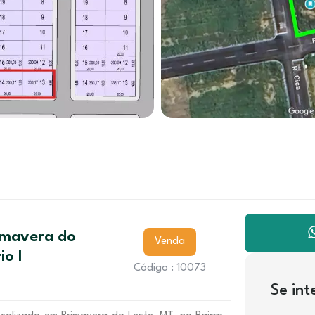
imavera do
Venda
io I
Código : 10073
Se in