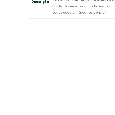
Venda de Lote de uso residencial l
Descrição
Buritis Universitário I. Referência 
construção em área residencial.