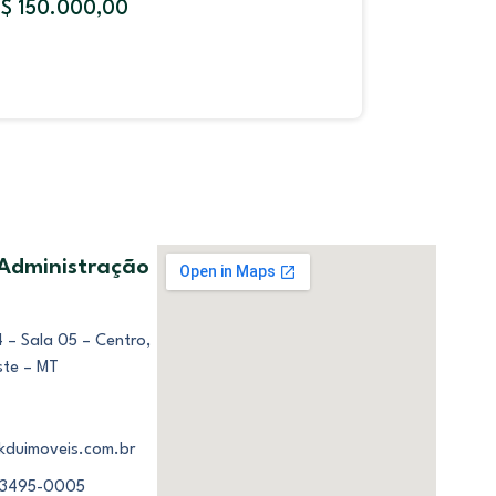
$ 150.000,00
R$ 2.50
 Administração
 – Sala 05 – Centro,
ste – MT
kduimoveis.com.br
 3495-0005