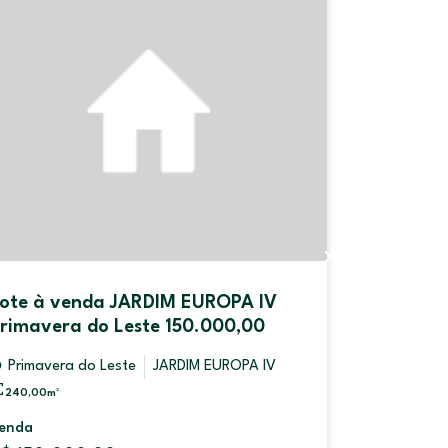
ote à venda JARDIM EUROPA IV
Prédio à
rimavera do Leste 150.000,00
Primave
Primavera do Leste
JARDIM EUROPA IV
Primaver
240,00
m²
300,00
m²
enda
Venda