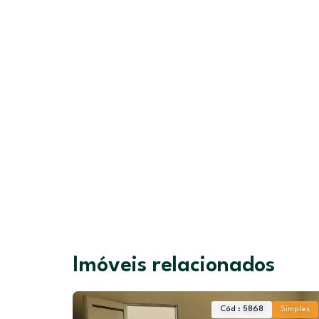
Imóveis relacionados
Destaque
Cód : 5868
Simples