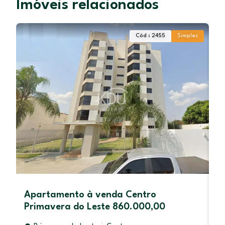
Imóveis relacionados
Cód : 2455
Simples
Apartamento à venda Centro
C
Primavera do Leste 860.000,00
p
T