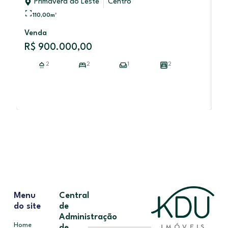
Primavera do Leste
Centro
110,00
m²
RE
Venda
R$ 900.000,00
V
2
2
1
2
R
Menu
Central
do site
de
Administração
Home
de