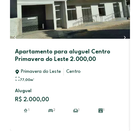
Apartamento para aluguel Centro
O
Primavera do Leste 2.000,00
A
Primavera do Leste
Centro
77,00
m²
Aluguel
V
R$ 2.000,00
R
1
2
1
1