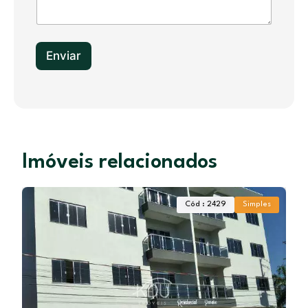
s
+
1
Enviar
Imóveis relacionados
Cód : 2429
Simples