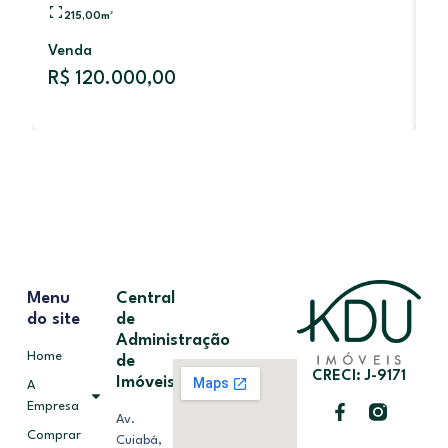
215,00
m²
V
Venda
R
R$ 120.000,00
Menu
Central
do site
de
Administração
Home
de
CRECI: J-9171
Imóveis
A
Empresa
Av.
Comprar
Cuiabá,