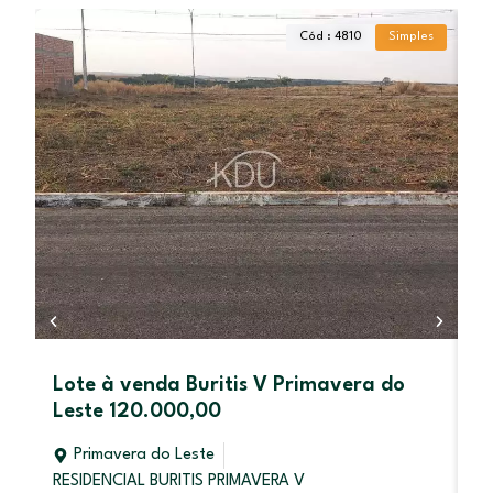
Cód : 4810
Simples
Lote à venda Buritis V Primavera do
C
Leste 120.000,00
L
Primavera do Leste
RESIDENCIAL BURITIS PRIMAVERA V