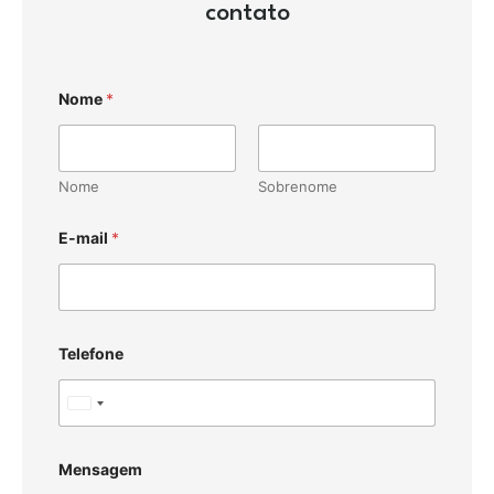
contato
Nome
*
Nome
Sobrenome
E-mail
*
Telefone
U
n
i
Mensagem
t