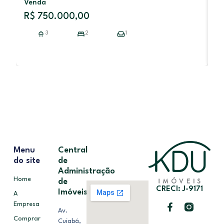
Venda
V
R$ 750.000,00
R
3
2
1
Menu
Central
do site
de
Administração
Home
de
CRECI: J-9171
Imóveis
A
Empresa
Av.
Comprar
Cuiabá,