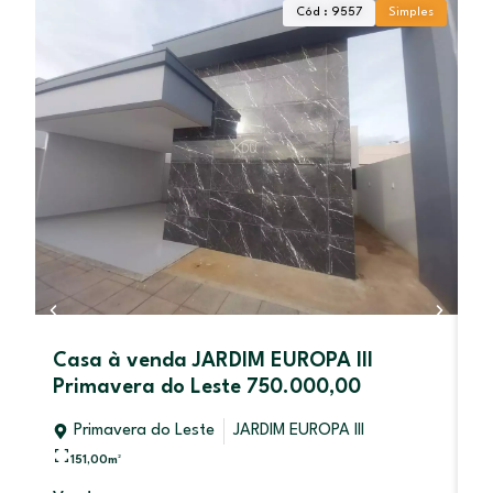
Cód : 9557
Simples
Casa à venda JARDIM EUROPA III
C
Primavera do Leste 750.000,00
P
Primavera do Leste
JARDIM EUROPA III
151,00
m²