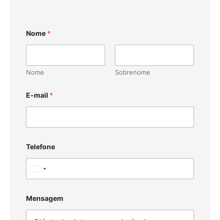
Nome
*
Nome
Sobrenome
E-mail
*
Telefone
U
n
i
Mensagem
t
e