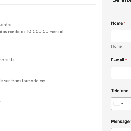
Se in
Nome
*
Centro
adas renda de 10.000,00 mensal
Nome
E-mail
*
ma suíte
ode ser transformado em
Telefone
os
U
n
i
Mensage
t