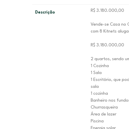
R$ 3.180.000,00
Descrição
Vende-se Casa no 
com 8 Kitnets alug
R$ 3.180.000,00
2 quartos, sendo u
1 Cozinha
1 Sala
1 Escritório, que p
sala
1 cozinha
Banheiro nos fund
Churrasqueira
Área de lazer
Piscina
Energia solar