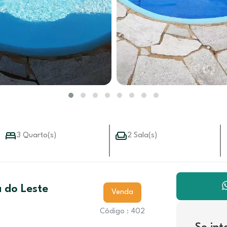
3 Quarto(s)
2 Sala(s)
 do Leste
Venda
Código : 402