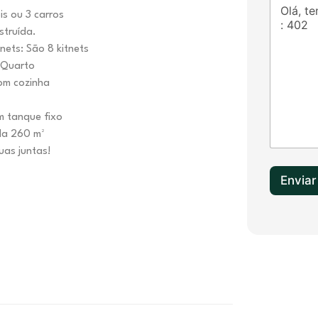
e
s ou 3 carros
d
struída.
S
nets: São 8 kitnets
t
1 Quarto
a
com cozinha
t
e
om tanque fixo
s
Área total construída 260 m²
+
uas juntas!
1
Enviar