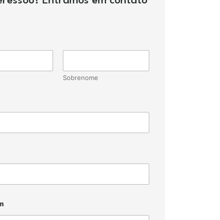
teressou? Entramos em contato
Sobrenome
m