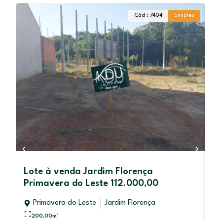
Cód : 7404
Simples
Lote à venda Jardim Florença
C
Primavera do Leste 112.000,00
L
Primavera do Leste
Jardim Florença
RE
200,00
m²