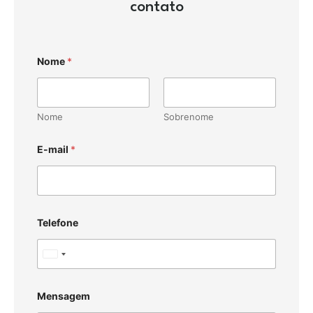
contato
Nome
*
Nome
Sobrenome
E-mail
*
Telefone
U
n
i
Mensagem
t