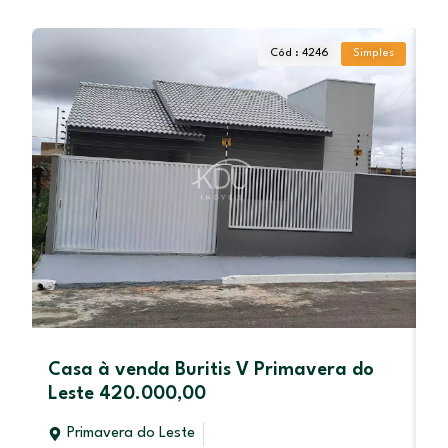
Cód : 4246
Simples
Casa à venda Buritis V Primavera do
L
Leste 420.000,00
L
Primavera do Leste