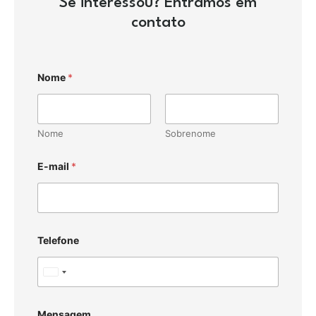
Se interessou? Entramos em
contato
Nome
*
Nome
Sobrenome
E-mail
*
Telefone
U
n
i
Mensagem