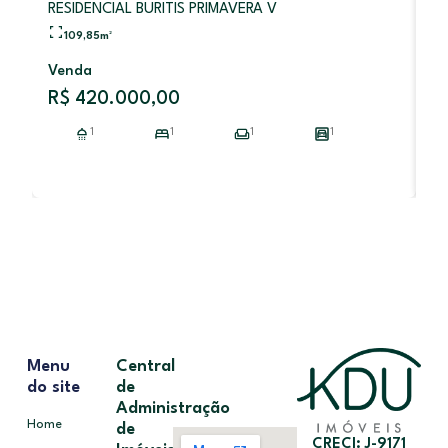
RESIDENCIAL BURITIS PRIMAVERA V
109,85
m²
V
Venda
R
R$ 420.000,00
1
1
1
1
Menu
Central
do site
de
Administração
Home
de
CRECI: J-9171