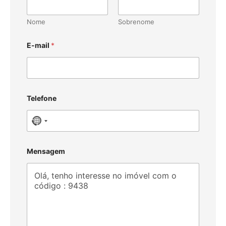
Nome
Sobrenome
E-mail
*
Telefone
N
o
c
Mensagem
o
u
n
t
r
y