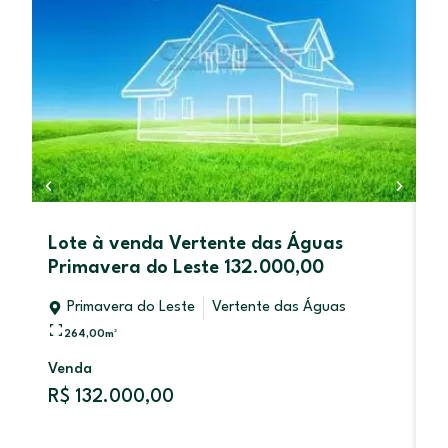
Lote à venda Vertente das Águas
A
Primavera do Leste 132.000,00
P
Primavera do Leste
Vertente das Águas
264,00
m²
Venda
Al
R$ 132.000,00
R