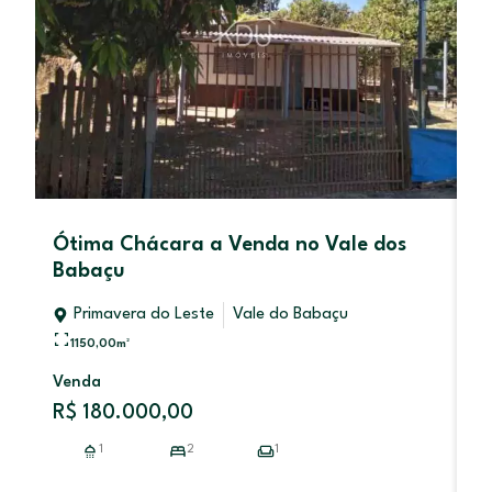
Ótima Chácara a Venda no Vale dos
S
Babaçu
L
Primavera do Leste
Vale do Babaçu
1150,00
m²
Venda
V
R$ 180.000,00
R
1
2
1