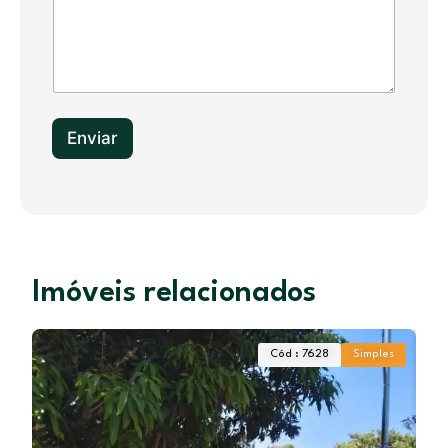
t
e
s
+
1
Enviar
Imóveis relacionados
Cód : 7628
Simples