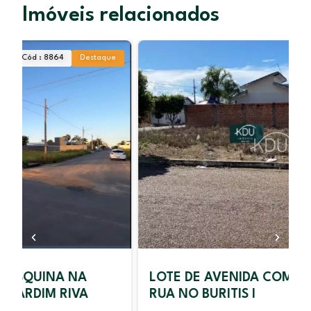
Imóveis relacionados
e
Cód : 7051
Simples
LOTE DE AVENIDA COM ESQUINA DE
RUA NO BURITIS I