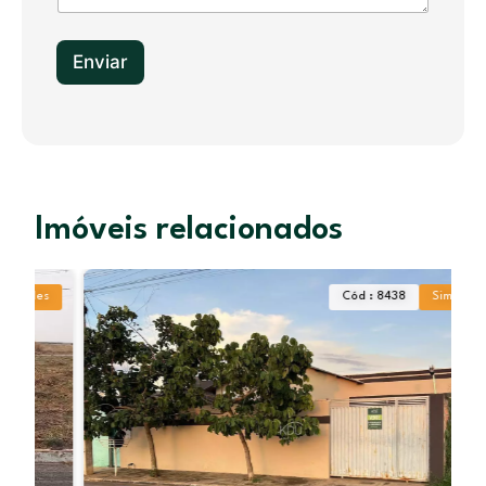
+
1
Enviar
Imóveis relacionados
Cód : 8438
Simples