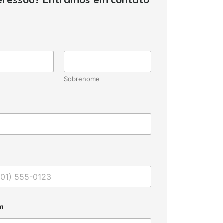
teressou? Entramos em contato
Sobrenome
m