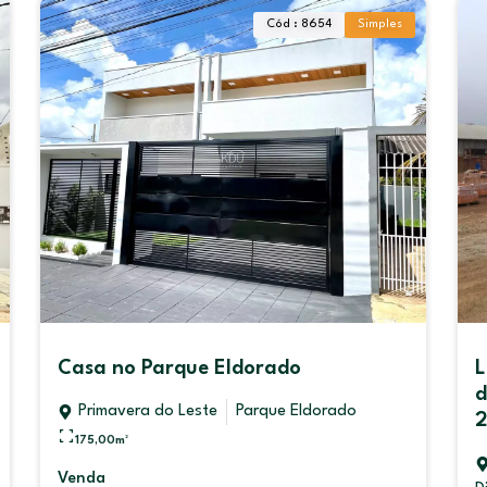
Cód : 8654
Simples
Cód : 457
rado
Lote à venda Distrito Industr
de Alencar Primavera do Les
que Eldorado
2.756.000,00
Primavera do Leste