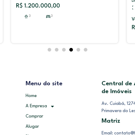
Distrito Industrial José de Alencar
7000,00
m²
Venda
R$ 2.756.000,00
Menu do site
Central de
de Imóveis
Home
Av. Cuiabá, 1274
A Empresa
Primavera do Le
Comprar
Matriz
Alugar
Email: contato@