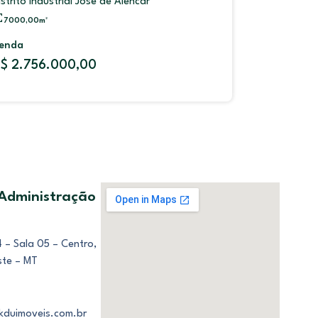
R$ 650.000,00
2
2
1
2
 Administração
 – Sala 05 – Centro,
ste – MT
kduimoveis.com.br