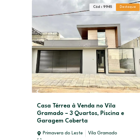
Cód : 9945
Destaque
 Venda no Vila
Casa no Parque Eldo
uartos, Piscina e
Primavera do Leste
Par
erta
175,00
m²
este
Vila Gramado
Venda