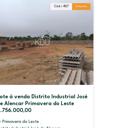
Simples
Cód : 8335
Destaque
ial José
LINDA CASA DE ALTO PADRÃO
te
Primavera do Leste
Jardim Europa
112,00
m²
Venda