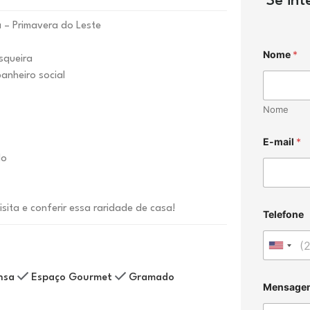
Se in
 – Primavera do Leste
Nome
*
squeira
anheiro social
Nome
E-mail
*
do
ita e conferir essa raridade de casa!
Telefone
U
n
nsa
Espaço Gourmet
Gramado
i
Mensage
t