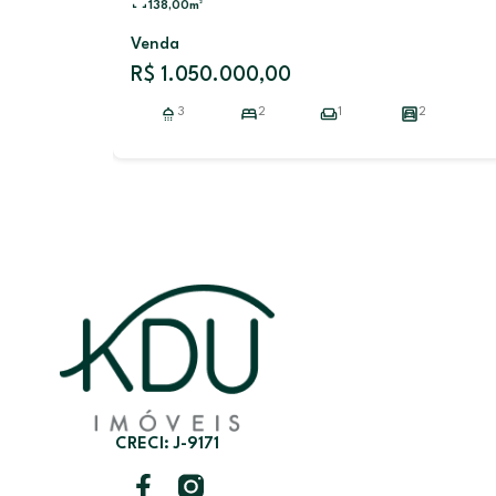
R$ 1.200.000,00
3
3
,00
1
2
CRECI: J-9171