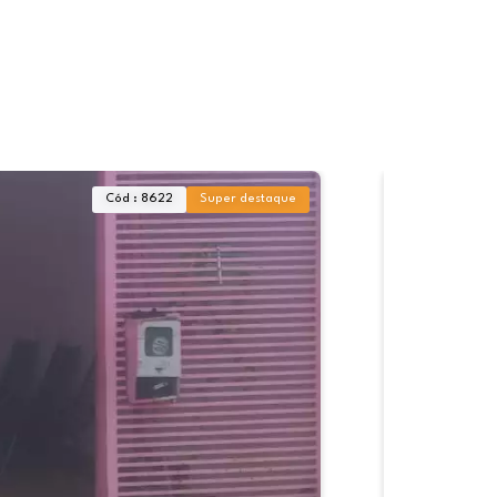
Cód : 8622
Super destaque