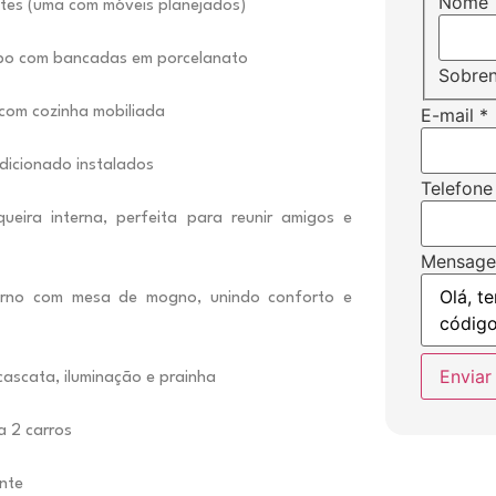
Nome
ítes (uma com móveis planejados)
vabo com bancadas em porcelanato
Sobre
com cozinha mobiliada
E-mail
*
dicionado instalados
Telefone
ueira interna, perfeita para reunir amigos e
Mensag
erno com mesa de mogno, unindo conforto e
Enviar
cascata, iluminação e prainha
 2 carros
nte