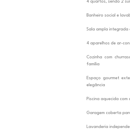
4 quartos, sendo 2 su
Banheiro social e la
Sala ampla integrada 
4 aparelhos de ar-con
Cozinha com churrasq
família
Espaço gourmet ext
elegância
Piscina aquecida com 
Garagem coberta para
Lavanderia independe