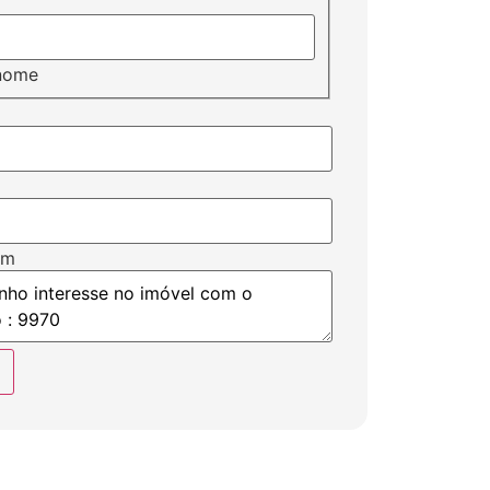
nome
em