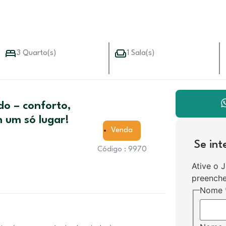
3 Quarto(s)
1 Sala(s)
o – conforto,
m um só lugar!
Venda
Se in
Código : 9970
Ative o 
preenche
Nome