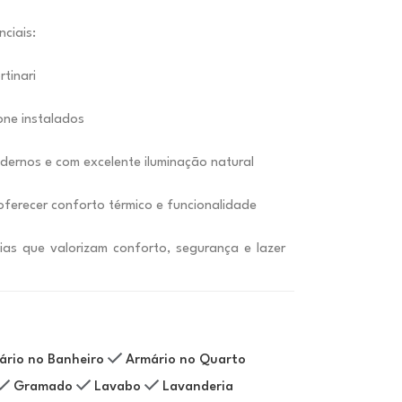
ciais:
tinari
fone instalados
ernos e com excelente iluminação natural
ferecer conforto térmico e funcionalidade
lias que valorizam conforto, segurança e lazer
ário no Banheiro
Armário no Quarto
Gramado
Lavabo
Lavanderia