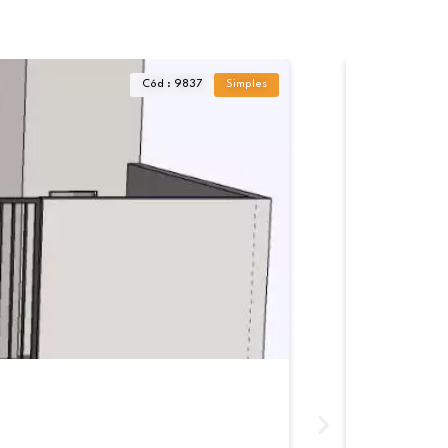
Cód : 9837
Simples
Lote à ve