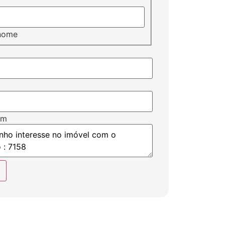
nome
em