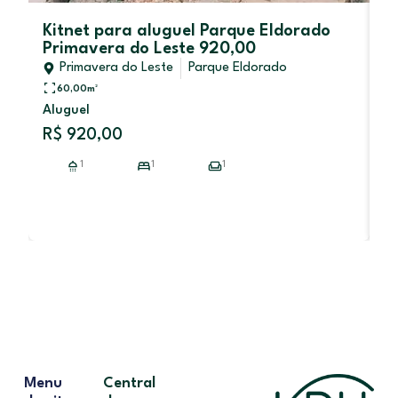
Kitnet para aluguel Parque Eldorado
E
Primavera do Leste 920,00
O
Primavera do Leste
Parque Eldorado
60,00
m²
Aluguel
V
R$ 920,00
R
1
1
1
Menu
Central