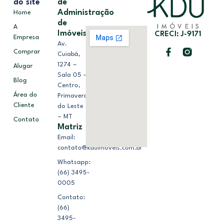
do site
de
Administração
Home
de
A
Imóveis
CRECI: J-9171
Empresa
Av.
Comprar
Cuiabá,
1274 –
Alugar
Sala 05 –
Blog
Centro,
Área do
Primavera
Cliente
do Leste
– MT
Contato
Matriz
Email:
contato@kduimoveis.com.br
Whatsapp:
(66) 3495-
0005
Contato:
(66)
3495-