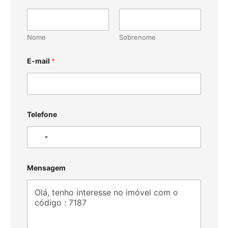
Nome
Sobrenome
E-mail
*
Telefone
N
o
c
Mensagem
o
u
n
t
r