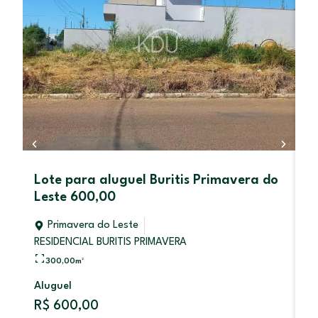
Lote para aluguel Buritis Primavera do
Ó
Leste 600,00
B
Primavera do Leste
RESIDENCIAL BURITIS PRIMAVERA
300,00
m²
V
Aluguel
R
R$ 600,00