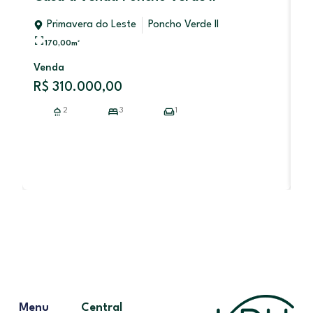
d
Primavera do Leste
Poncho Verde II
2
170,00
m²
Venda
Di
R$ 310.000,00
2
3
1
V
R
Menu
Central