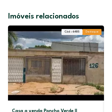
Imóveis relacionados
Cód : 6485
Destaque
Casa a venda Poncho Verde II
G