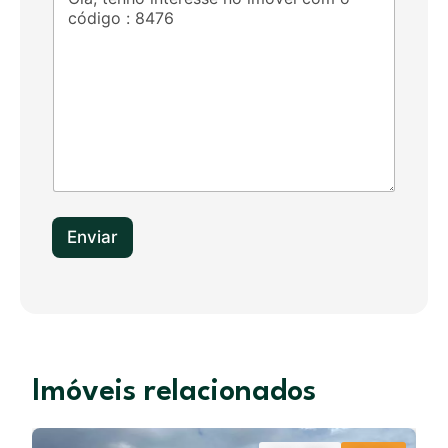
d
S
t
a
t
e
s
+
1
Enviar
Imóveis relacionados