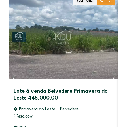
Cód : 5816
Simples
Lote à venda Belvedere Primavera do
S
Leste 445.000,00
O
B
Primavera do Leste
Belvedere
630,00
m²
Venda