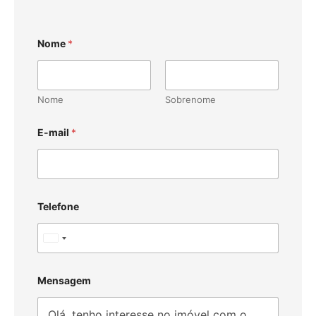
Nome
*
Nome
Sobrenome
E-mail
*
Telefone
U
n
i
Mensagem
t
e