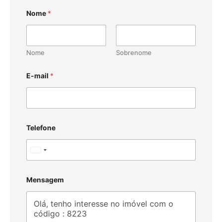
Nome
*
Nome
Sobrenome
E-mail
*
Telefone
U
n
i
Mensagem
t
e
d