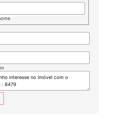
nome
em