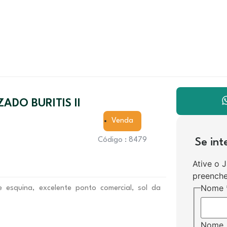
ADO BURITIS II
Venda
Código : 8479
Se in
Ative o 
preenche
Nome
 esquina, excelente ponto comercial, sol da
Nome