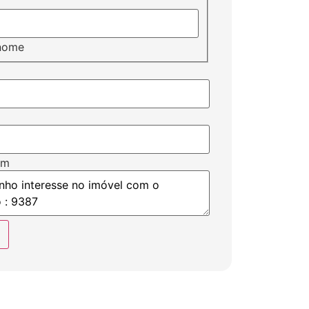
nome
em