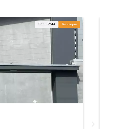
Cód : 9513
Destaque
Casa à ve