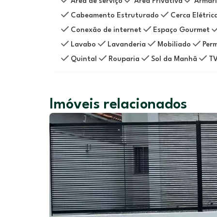
Área de serviço
Área Privativa
Armári
Cabeamento Estruturado
Cerca Elétric
Conexão de internet
Espaço Gourmet
Lavabo
Lavanderia
Mobiliado
Perm
Quintal
Rouparia
Sol da Manhã
TV
Imóveis relacionados