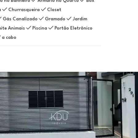
o no Banheiro
Armário no Quarto
Box
a
Churrasqueira
Closet
Gás Canalizado
Gramado
Jardim
ite Animais
Piscina
Portão Eletrônico
 a cabo