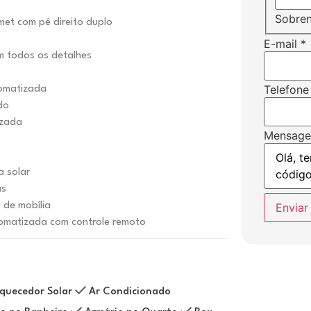
Sobre
met com pé direito duplo
E-mail
*
m todos os detalhes
Telefone
tomatizada
do
izada
Mensag
a solar
as
Enviar
de mobília
tomatizada com controle remoto
quecedor Solar
Ar Condicionado