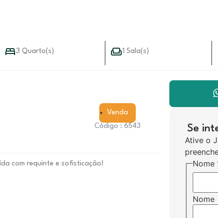
3 Quarto(s)
1 Sala(s)
Venda
Código : 6543
Se in
Ative o 
preenche
Nome
ída com requinte e sofisticação!
o
Nome