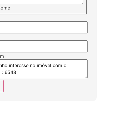
nome
em