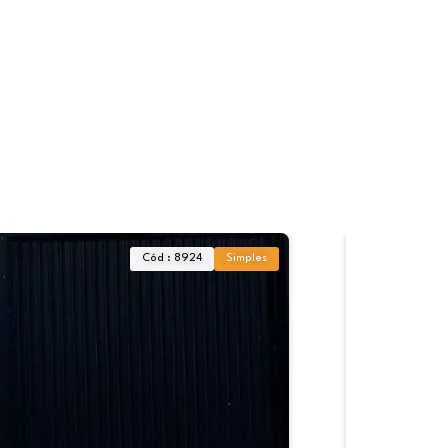
Cód : 8924
Simples