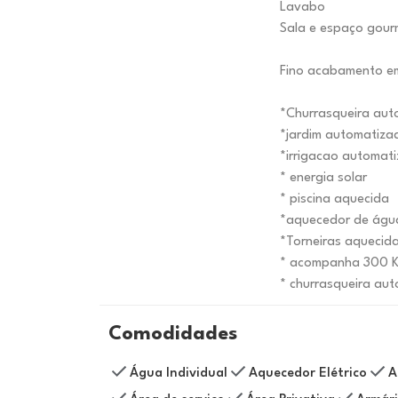
Lavabo
Sala e espaço gour
Fino acabamento e
*Churrasqueira au
*jardim automatiza
*irrigacao automat
* energia solar
* piscina aquecida
*aquecedor de águ
*Torneiras aquecid
* acompanha 300 K 
* churrasqueira au
Comodidades
Água Individual
Aquecedor Elétrico
A