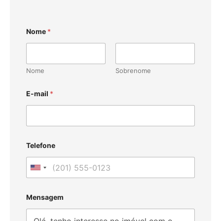
Nome
*
Nome
Sobrenome
E-mail
*
Telefone
U
n
i
Mensagem
t
e