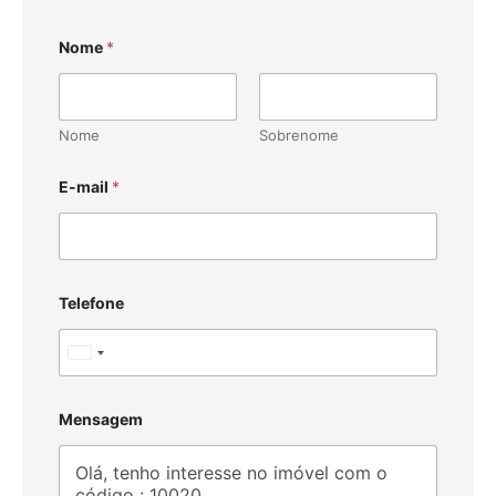
Nome
*
Nome
Sobrenome
E-mail
*
Telefone
U
n
i
Mensagem
t
e
d