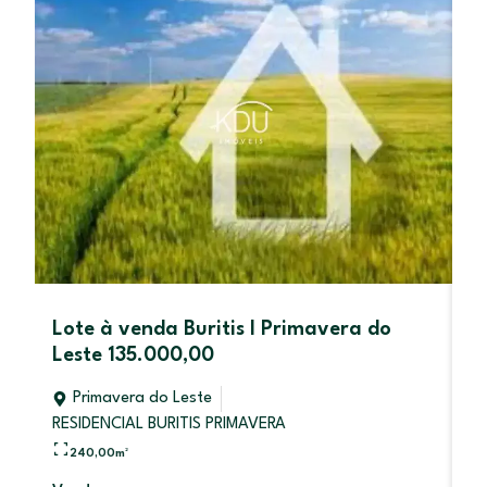
Lote à venda Buritis I Primavera do
C
Leste 135.000,00
P
Primavera do Leste
RESIDENCIAL BURITIS PRIMAVERA
240,00
m²
Al