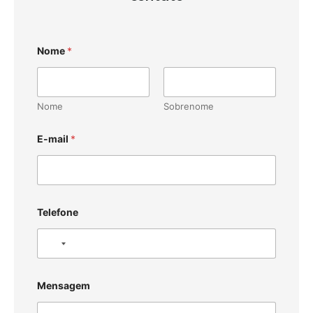
Nome
*
Nome
Sobrenome
E-mail
*
Telefone
N
o
c
Mensagem
o
u