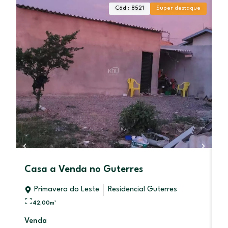
Cód : 8521
Super destaque
Casa a Venda no Guterres
C
L
Primavera do Leste
Residencial Guterres
42,00
m²
RE
Venda