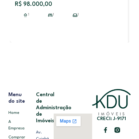
R$ 98.000,00
V
1
1
1
R
Menu
Central
do site
de
Administração
Home
de
CRECI: J-9171
Imóveis
A
Empresa
Av.
Comprar
Cuiabá,