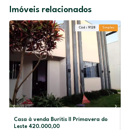
Imóveis relacionados
Cód : 9128
Simples
Casa à venda Buritis II Primavera do
L
Leste 420.000,00
L