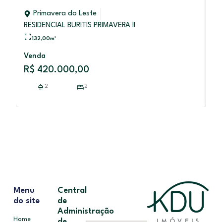
Primavera do Leste
RESIDENCIAL BURITIS PRIMAVERA II
132,00
m²
V
Venda
R
R$ 420.000,00
2
2
Menu
Central
do site
de
Administração
Home
de