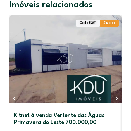
Imóveis relacionados
Cód : 8251
Simples
Kitnet à venda Vertente das Águas
G
Primavera do Leste 700.000,00
P