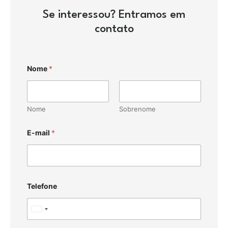
Se interessou? Entramos em
contato
Nome
*
Nome
Sobrenome
E-mail
*
Telefone
U
n