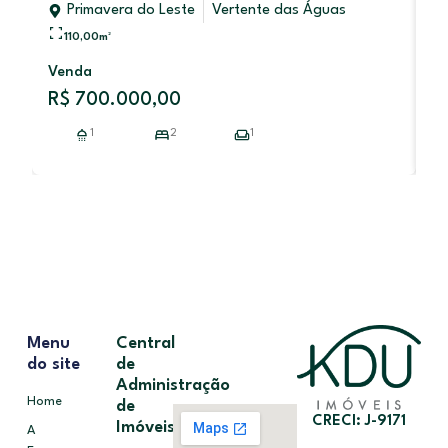
Primavera do Leste
Vertente das Águas
110,00
m²
Venda
V
R$ 700.000,00
R
1
2
1
Menu
Central
do site
de
Administração
Home
de
CRECI: J-9171
Imóveis
A