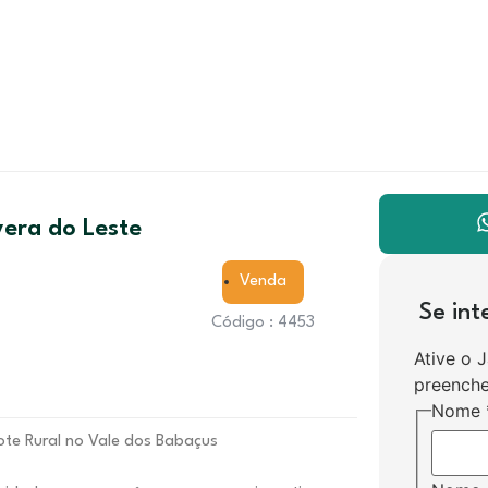
era do Leste
Venda
Se in
Código : 4453
Ative o 
preenche
Nome
ote Rural no Vale dos Babaçus