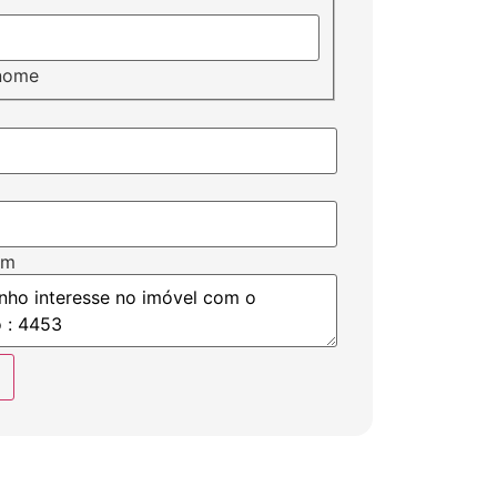
nome
em