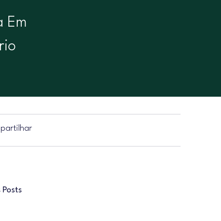
a Em
rio
artilhar
 Posts