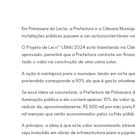
Em Primavera do Leste, a Prefeitura e a Câmara Munici
instalações públicas passem a ser autossustentáveis na
O Projeto de Lei nº 1.566/2024 está tramitando na Câm
aprovado, permitirá que a Prefeitura contrate um financi
todo o valor na construção de uma usina solar.
A ação é vantajosa para o município tendo em vista que
pretendido corresponde a 50% do que é gasto atualmen
Se essa ideia se concretizar, a Prefeitura de Primavera 
iluminação pública e ela custará apenas 10% do valor qu
reduzir de, aproximadamente, R$ 500 mil por mês para R
mil mensais que serão economizados pelos cofres públic
A princípio, a ideia é que este valor economizado atra
seja investido em obras de infraestrutura para a popul