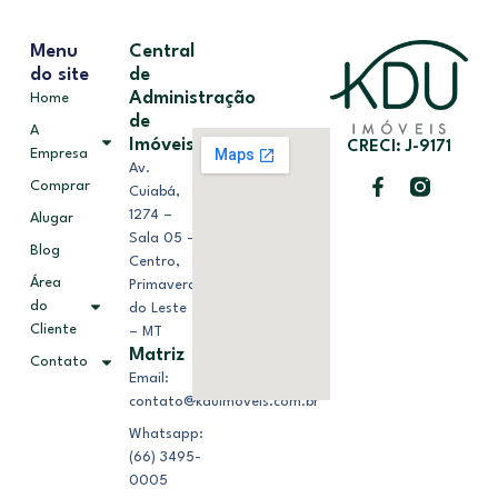
Menu
Central
do site
de
Administração
Home
de
A
Imóveis
CRECI: J-9171
Empresa
Av.
Comprar
Cuiabá,
1274 –
Alugar
Sala 05 –
Blog
Centro,
Área
Primavera
do
do Leste
Cliente
– MT
Matriz
Contato
Email:
contato@kduimoveis.com.br
Whatsapp:
(66) 3495-
0005