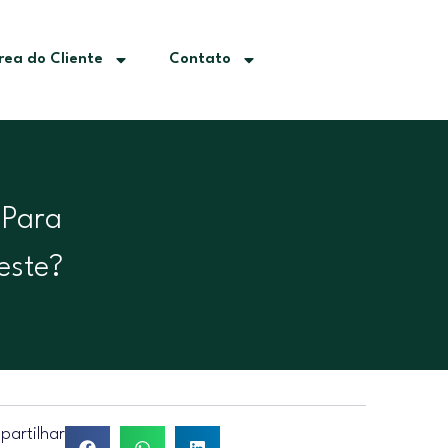
rea do Cliente
Contato
 Para
este?
artilhar