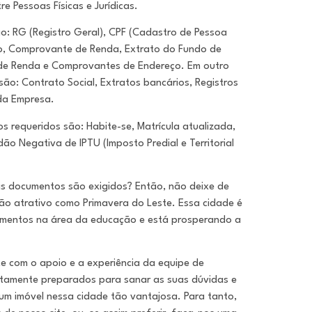
re Pessoas Físicas e Jurídicas.
ão: RG (Registro Geral), CPF (Cadastro de Pessoa
to, Comprovante de Renda, Extrato do Fundo de
 de Renda e Comprovantes de Endereço. Em outro
são: Contrato Social, Extratos bancários, Registros
da Empresa.
s requeridos são: Habite-se, Matrícula atualizada,
idão Negativa de IPTU (Imposto Predial e Territorial
s documentos são exigidos? Então, não deixe de
 tão atrativo como Primavera do Leste. Essa cidade é
timentos na área da educação e está prosperando a
e com o apoio e a experiência da equipe de
ntamente preparados para sanar as suas dúvidas e
um imóvel nessa cidade tão vantajosa. Para tanto,