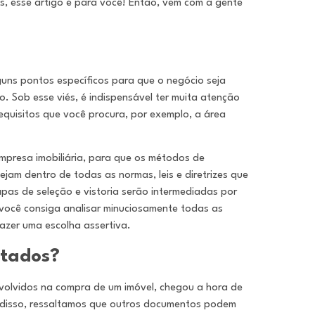
s, esse artigo é para você! Então, vem com a gente
guns pontos específicos para que o negócio seja
o. Sob esse viés, é indispensável ter muita atenção
requisitos que você procura, por exemplo, a área
mpresa imobiliária, para que os métodos de
jam dentro de todas as normas, leis e diretrizes que
apas de seleção e vistoria serão intermediadas por
e você consiga analisar minuciosamente todas as
fazer uma escolha assertiva.
itados?
volvidos na compra de um imóvel, chegou a hora de
s disso, ressaltamos que outros documentos podem